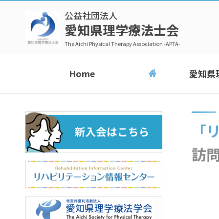
公益社団法人
愛知県理学療法士会
The Aichi Physical Therapy Association -APTA-
Home
愛知県
「リハビリテーション専門職団体協議会（PT・OT・ST協会
訪