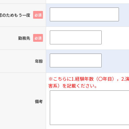
認のためもう一度
必須
勤務先
必須
年齢
※こちらに1.経験年数（〇年目），2.演題
害系）を記載ください。
備考