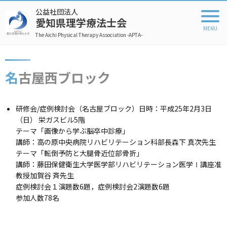
公益社団法人
愛知県理学療法士会
The Aichi Physical Therapy Association -APTA-
名古屋西ブロック
研修会/症例検討会（名古屋ブロック）日時：平成25年2月3日
（日） 栄ガスビル5階
テーマ「画像から学ぶ脳卒中診療」
講師：高の原中央病院リハビリテーション科部長森下 真次先生
テーマ「転倒予防と大腿骨近位部骨折」
講師：藤田保健衛生大学医学部リハビリテーション医学Ⅰ講座准
教授加賀谷 斉先生
症例検討会１演題数6題，症例検討会2演題数6題
参加人数78名